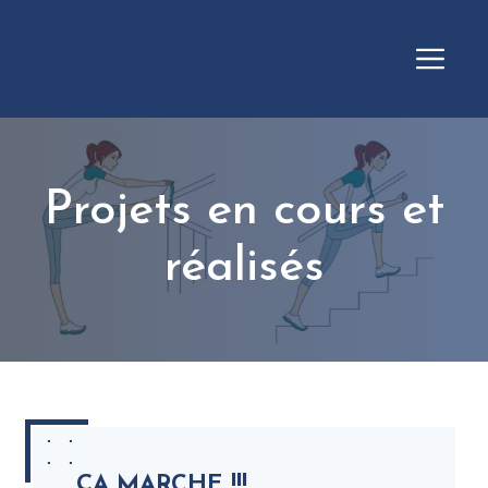
Aller
au
Me
contenu
Projets en cours et
réalisés
ÇA MARCHE !!!